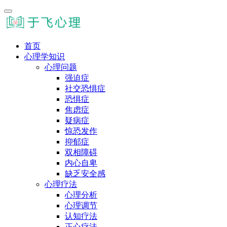
首页
心理学知识
心理问题
强迫症
社交恐惧症
恐惧症
焦虑症
疑病症
惊恐发作
抑郁症
双相障碍
内心自卑
缺乏安全感
心理疗法
心理分析
心理调节
认知疗法
正心疗法