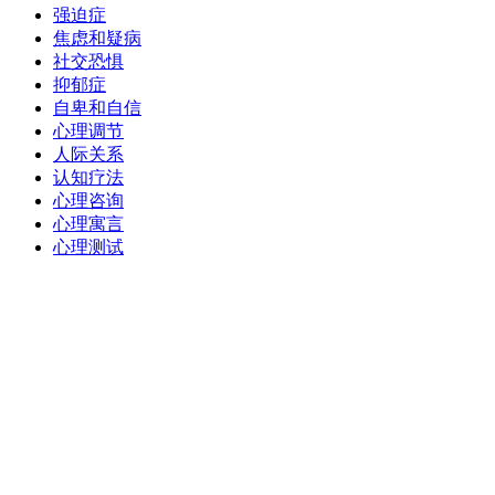
强迫症
焦虑和疑病
社交恐惧
抑郁症
自卑和自信
心理调节
人际关系
认知疗法
心理咨询
心理寓言
心理测试