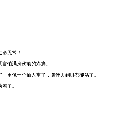
。
生命无常！
我害怕满身伤痕的疼痛。
了，更像一个仙人掌了，随便丢到哪都能活了。
执着了。