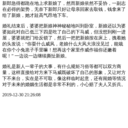
新郎急得都跪在地上求新娘了，然而新娘依然不妥协，一副志
在必得的架势，无奈下新郎只好让母亲回家去取钱，钱拿来了
给了新娘，她才趾高气昂地下车。
婚礼结束后，婆婆把新娘神神秘秘地叫到卧室，新娘还以为婆
婆如此对自己低三下四是吃了自己的下马威，但没想到刚一进
屋，婆婆就把门给反锁了，然后一把把新娘按在床上，拽着她
的头发说：“你耍什么威风，老娘什么大风大浪没见过，能栽
在你个小兔崽子手里嘛！想再这个家里作威作福你还嫩着
呢！” 一边说一边继续撕扯新娘。
婚礼是新人一辈子的大事，有什么规矩习俗等都可以双方商
量，这样直接给对方来下马威既破坏了自己的形象，又让对方
下不来台，实在是不可取，像这样临时起意，还有闹婚等情况
对于未来的婚姻生活都是非常不利的，小心赔了夫人又折兵。
2019-12-30 21:26:08