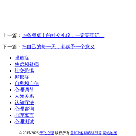
上一篇：
19条餐桌上的社交礼仪，一定要牢记！
下一篇：
把自己的每一天，都赋予一个意义
强迫症
焦虑和疑病
社交恐惧
抑郁症
自卑和自信
心理调节
人际关系
认知疗法
心理咨询
心理寓言
心理测试
© 2015-2026
于飞心理
版权所有
鲁ICP备18056135号
网站地图