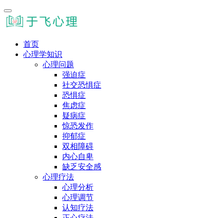
首页
心理学知识
心理问题
强迫症
社交恐惧症
恐惧症
焦虑症
疑病症
惊恐发作
抑郁症
双相障碍
内心自卑
缺乏安全感
心理疗法
心理分析
心理调节
认知疗法
正心疗法