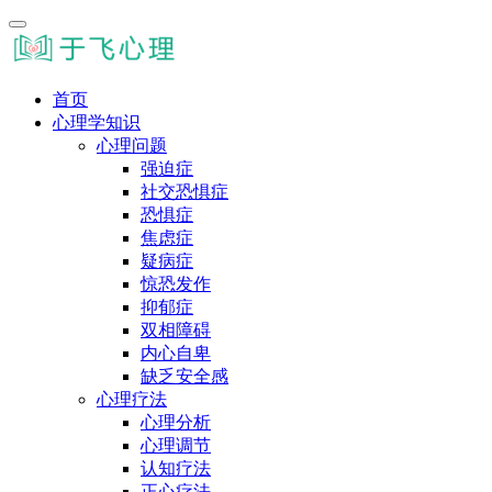
首页
心理学知识
心理问题
强迫症
社交恐惧症
恐惧症
焦虑症
疑病症
惊恐发作
抑郁症
双相障碍
内心自卑
缺乏安全感
心理疗法
心理分析
心理调节
认知疗法
正心疗法