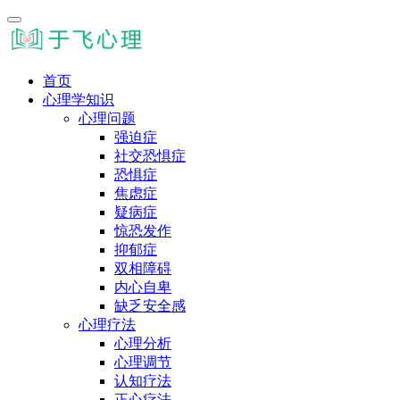
首页
心理学知识
心理问题
强迫症
社交恐惧症
恐惧症
焦虑症
疑病症
惊恐发作
抑郁症
双相障碍
内心自卑
缺乏安全感
心理疗法
心理分析
心理调节
认知疗法
正心疗法