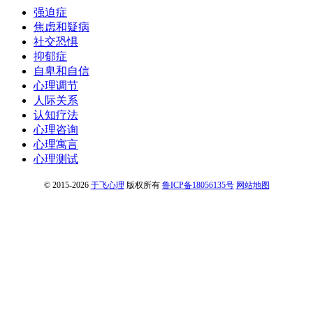
强迫症
焦虑和疑病
社交恐惧
抑郁症
自卑和自信
心理调节
人际关系
认知疗法
心理咨询
心理寓言
心理测试
© 2015-2026
于飞心理
版权所有
鲁ICP备18056135号
网站地图