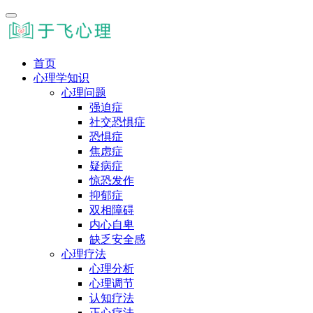
首页
心理学知识
心理问题
强迫症
社交恐惧症
恐惧症
焦虑症
疑病症
惊恐发作
抑郁症
双相障碍
内心自卑
缺乏安全感
心理疗法
心理分析
心理调节
认知疗法
正心疗法