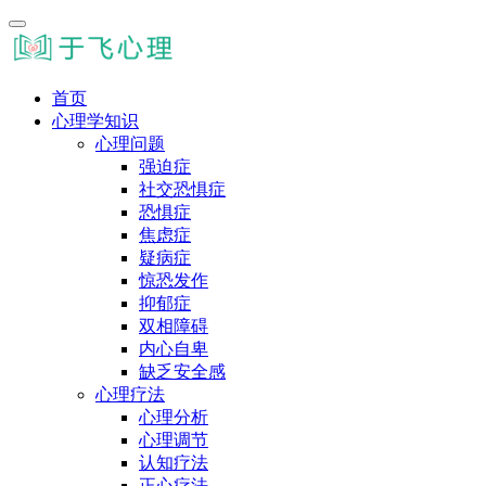
首页
心理学知识
心理问题
强迫症
社交恐惧症
恐惧症
焦虑症
疑病症
惊恐发作
抑郁症
双相障碍
内心自卑
缺乏安全感
心理疗法
心理分析
心理调节
认知疗法
正心疗法