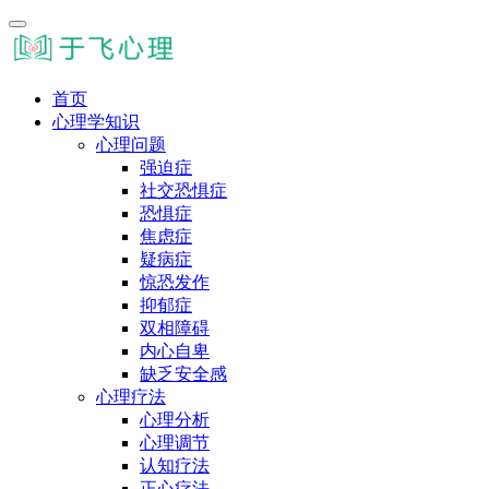
首页
心理学知识
心理问题
强迫症
社交恐惧症
恐惧症
焦虑症
疑病症
惊恐发作
抑郁症
双相障碍
内心自卑
缺乏安全感
心理疗法
心理分析
心理调节
认知疗法
正心疗法