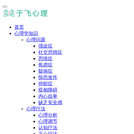
首页
心理学知识
心理问题
强迫症
社交恐惧症
恐惧症
焦虑症
疑病症
惊恐发作
抑郁症
双相障碍
内心自卑
缺乏安全感
心理疗法
心理分析
心理调节
认知疗法
正心疗法