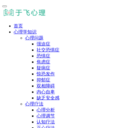
首页
心理学知识
心理问题
强迫症
社交恐惧症
恐惧症
焦虑症
疑病症
惊恐发作
抑郁症
双相障碍
内心自卑
缺乏安全感
心理疗法
心理分析
心理调节
认知疗法
正心疗法