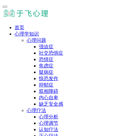
首页
心理学知识
心理问题
强迫症
社交恐惧症
恐惧症
焦虑症
疑病症
惊恐发作
抑郁症
双相障碍
内心自卑
缺乏安全感
心理疗法
心理分析
心理调节
认知疗法
正心疗法