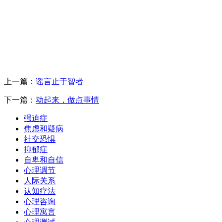
上一篇：
谣言止于智者
下一篇：
动起来，做点事情
强迫症
焦虑和疑病
社交恐惧
抑郁症
自卑和自信
心理调节
人际关系
认知疗法
心理咨询
心理寓言