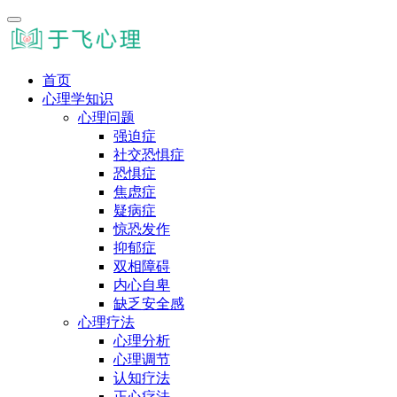
首页
心理学知识
心理问题
强迫症
社交恐惧症
恐惧症
焦虑症
疑病症
惊恐发作
抑郁症
双相障碍
内心自卑
缺乏安全感
心理疗法
心理分析
心理调节
认知疗法
正心疗法