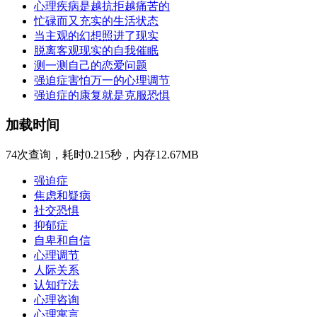
心理疾病是越抗拒越痛苦的
忙碌而又充实的生活状态
当主观的幻想照进了现实
脱离客观现实的自我催眠
测一测自己的恋爱问题
强迫症害怕万一的心理调节
强迫症的康复就是克服恐惧
加载时间
74次查询，耗时0.215秒，内存12.67MB
强迫症
焦虑和疑病
社交恐惧
抑郁症
自卑和自信
心理调节
人际关系
认知疗法
心理咨询
心理寓言