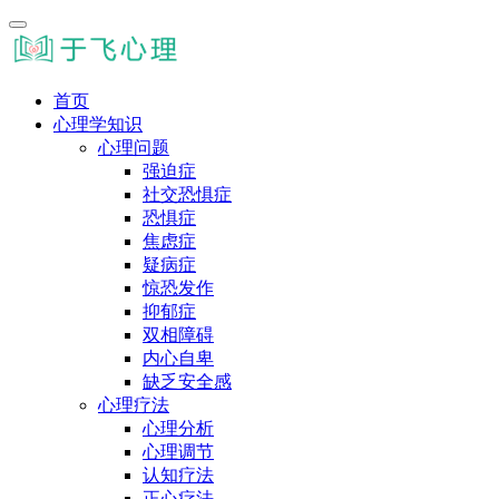
首页
心理学知识
心理问题
强迫症
社交恐惧症
恐惧症
焦虑症
疑病症
惊恐发作
抑郁症
双相障碍
内心自卑
缺乏安全感
心理疗法
心理分析
心理调节
认知疗法
正心疗法