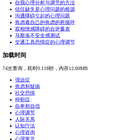
自我心理分析与调节的方法
信任缺失是心理问题的根源
沟通障碍引起的心理问题
焦虑着自己的焦虑的死循环
双相情感障碍的自评量表
马斯洛不安全感测试
交通工具恐惧症的心理调节
加载时间
74次查询，耗时0.118秒，内存12.69MB
强迫症
焦虑和疑病
社交恐惧
抑郁症
自卑和自信
心理调节
人际关系
认知疗法
心理咨询
心理寓言