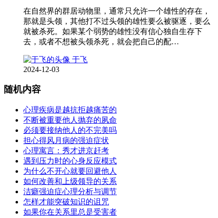
在自然界的群居动物里，通常只允许一个雄性的存在，
那就是头领，其他打不过头领的雄性要么被驱逐，要么
就被杀死。如果某个弱势的雄性没有信心独自生存下
去，或者不想被头领杀死，就会把自己的配…
于飞
2024-12-03
随机内容
心理疾病是越抗拒越痛苦的
不断被重要他人抛弃的夙命
必须要接纳他人的不完美吗
担心得风月病的强迫症状
心理寓言：秀才进京赶考
遇到压力时的心身反应模式
为什么不开心就要回避他人
如何改善和上级领导的关系
洁癖强迫症心理分析与调节
怎样才能突破知识的诅咒
如果你在关系里总是受害者