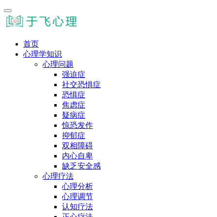
首页
心理学知识
心理问题
强迫症
社交恐惧症
恐惧症
焦虑症
疑病症
惊恐发作
抑郁症
双相障碍
内心自卑
缺乏安全感
心理疗法
心理分析
心理调节
认知疗法
正心疗法