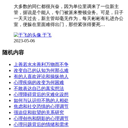
大多数的同仁都很兴奋，因为单位里调来了一位新主
管，据说是个能人，专门被派来整顿业务。可是，日子
一天天过去，新主管却毫无作为，每天彬彬有礼进办公
室，便躲在里面难得出门，那些紧张得要死…
于飞
2023-05-06
随机内容
上善若水水善利万物而不争
改变自己的认知为何那么难
有的人喜欢评论和操纵他人
心理疾病的改变为何困难
不敢表达自己的真实想法
心理障碍背后的灾难化设想
如何与认识但不熟的人相处
焦虑和社交恐惧的心理调节
强迫症和欲望的关系研究
心理创伤和阴影的心理调节
心理问题背后的情绪和需求