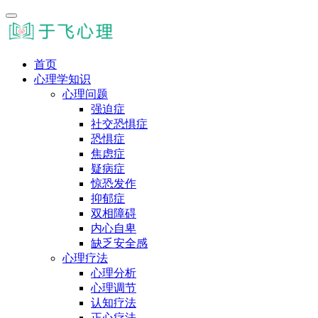
首页
心理学知识
心理问题
强迫症
社交恐惧症
恐惧症
焦虑症
疑病症
惊恐发作
抑郁症
双相障碍
内心自卑
缺乏安全感
心理疗法
心理分析
心理调节
认知疗法
正心疗法