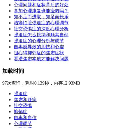
心理问题和症状背后的好处
参加心理康复班能痊愈吗？
知不足而进取，知足而长乐
洁癖怕脏强迫症的心理调节
社交恐惧症的深度心理分析
强迫症怎么接纳和顺其自然
强迫症的心理分析与调节
自卑感导致的胆怯和心虚
担心得抑郁症的焦虑症状
看透焦虑本质才能解决问题
加载时间
97次查询，耗时0.139秒，内存12.93MB
强迫症
焦虑和疑病
社交恐惧
抑郁症
自卑和自信
心理调节