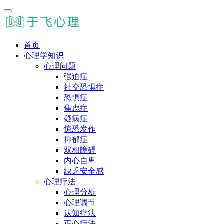
首页
心理学知识
心理问题
强迫症
社交恐惧症
恐惧症
焦虑症
疑病症
惊恐发作
抑郁症
双相障碍
内心自卑
缺乏安全感
心理疗法
心理分析
心理调节
认知疗法
正心疗法