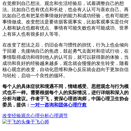
在觉察到自己想法、观念和生活经验后，试着调整自己的想
法。比如自己也有优点和长处，也会有人认可与喜欢自己。再
比如自己也有把某些事情做好的能力和成功经验，也有可能把
事情做成。改变想法是要依据客观事实，比如客观事实是任何
人都有缺点也都有优点、事情有可能失败也有可能成功、世界
上有坏人也有很多好人等等。
在改变了想法之后，仍旧会有习惯性的担忧，行为上也会倾向
于回避，先接纳自己的焦虑，鼓起勇气去面对和尝试行动，在
事情取得成功和得到他人的认可后，就可以获得新的体验，当
成功和良好的经验越来越多，观念就会慢慢的发生转变，随着
核心观念的改变，自动化思维和身心反应就会趋向于更加自信
与轻松，启动一个良性的循环。
每个人的具体症状和境遇不同，情绪感受、思想观念与行为模
式也不一样。需要根据每个人的实际情况，进行详细和深入的
分析与建议。作者于飞，资深心理咨询师，中国心理卫生协会
委员，提供：
一对一咨询和团体心理疗愈
改变
经验
观念
心理分析心理调节
于飞
心师