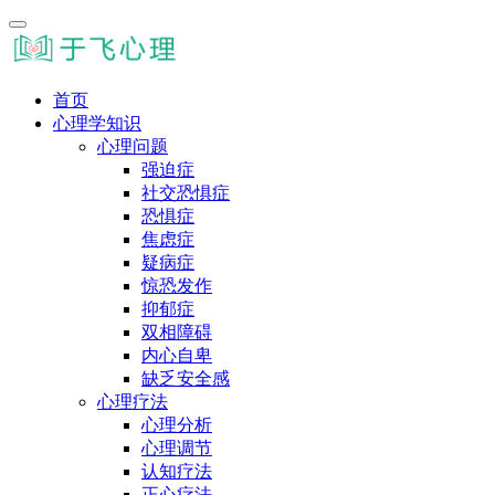
首页
心理学知识
心理问题
强迫症
社交恐惧症
恐惧症
焦虑症
疑病症
惊恐发作
抑郁症
双相障碍
内心自卑
缺乏安全感
心理疗法
心理分析
心理调节
认知疗法
正心疗法