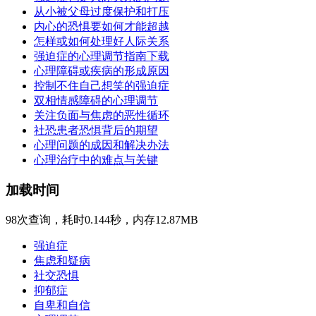
从小被父母过度保护和打压
内心的恐惧要如何才能超越
怎样或如何处理好人际关系
强迫症的心理调节指南下载
心理障碍或疾病的形成原因
控制不住自己想笑的强迫症
双相情感障碍的心理调节
关注负面与焦虑的恶性循环
社恐患者恐惧背后的期望
心理问题的成因和解决办法
心理治疗中的难点与关键
加载时间
98次查询，耗时0.144秒，内存12.87MB
强迫症
焦虑和疑病
社交恐惧
抑郁症
自卑和自信