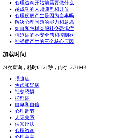
心理咨询开始前需要做什么
越成功的人越谦卑和开放
心理疾病产生是因为自卑吗
解决心理问题的能力和意愿
如何和怎样克服社交恐惧症
强迫症的不安全感和控制欲
神经症产生的三个核心原因
加载时间
74次查询，耗时0.121秒，内存12.71MB
强迫症
焦虑和疑病
社交恐惧
抑郁症
自卑和自信
心理调节
人际关系
认知疗法
心理咨询
心理寓言