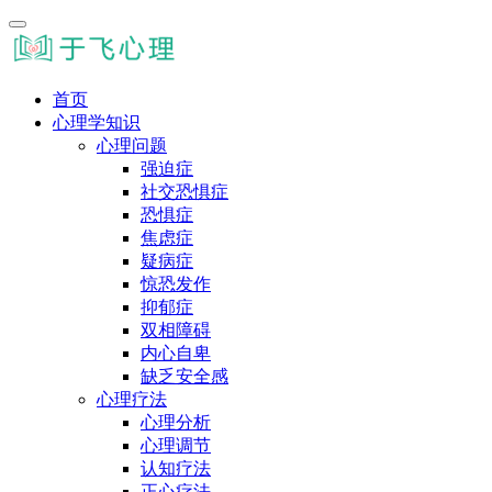
首页
心理学知识
心理问题
强迫症
社交恐惧症
恐惧症
焦虑症
疑病症
惊恐发作
抑郁症
双相障碍
内心自卑
缺乏安全感
心理疗法
心理分析
心理调节
认知疗法
正心疗法