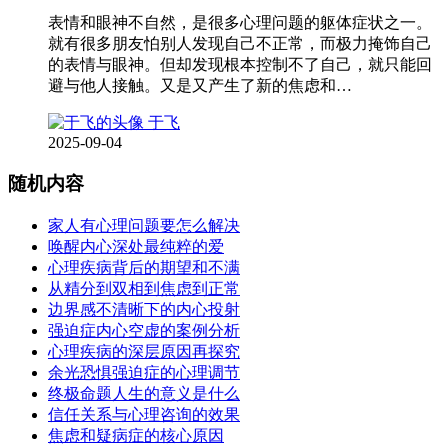
表情和眼神不自然，是很多心理问题的躯体症状之一。
就有很多朋友怕别人发现自己不正常，而极力掩饰自己
的表情与眼神。但却发现根本控制不了自己，就只能回
避与他人接触。又是又产生了新的焦虑和…
于飞
2025-09-04
随机内容
家人有心理问题要怎么解决
唤醒内心深处最纯粹的爱
心理疾病背后的期望和不满
从精分到双相到焦虑到正常
边界感不清晰下的内心投射
强迫症内心空虚的案例分析
心理疾病的深层原因再探究
余光恐惧强迫症的心理调节
终极命题人生的意义是什么
信任关系与心理咨询的效果
焦虑和疑病症的核心原因