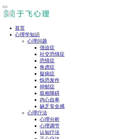
首页
心理学知识
心理问题
强迫症
社交恐惧症
恐惧症
焦虑症
疑病症
惊恐发作
抑郁症
双相障碍
内心自卑
缺乏安全感
心理疗法
心理分析
心理调节
认知疗法
正心疗法