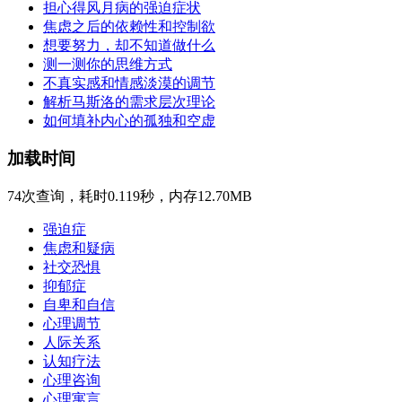
担心得风月病的强迫症状
焦虑之后的依赖性和控制欲
想要努力，却不知道做什么
测一测你的思维方式
不真实感和情感淡漠的调节
解析马斯洛的需求层次理论
如何填补内心的孤独和空虚
加载时间
74次查询，耗时0.119秒，内存12.70MB
强迫症
焦虑和疑病
社交恐惧
抑郁症
自卑和自信
心理调节
人际关系
认知疗法
心理咨询
心理寓言