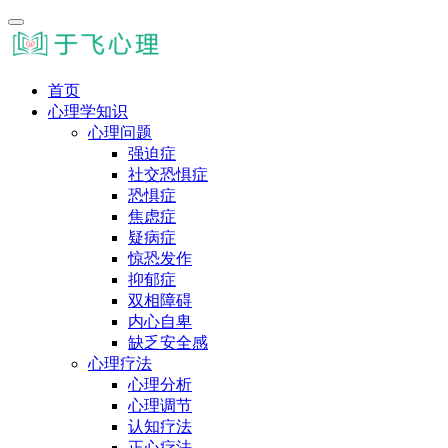
首页
心理学知识
心理问题
强迫症
社交恐惧症
恐惧症
焦虑症
疑病症
惊恐发作
抑郁症
双相障碍
内心自卑
缺乏安全感
心理疗法
心理分析
心理调节
认知疗法
正心疗法