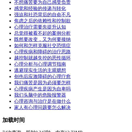
不想痛苦要为自己感受负责
感觉和经验的传递与转化
强迫和社恐背后的自命不凡
焦虑之后的依赖性和控制欲
心理治疗需要先提升认知
总觉得被看不起的案例分析
既然要改变，又为何要接纳
如何和怎样克服社交恐惧症
心理疾病和障碍的治疗思路
越控制就越失控的恶性循环
心理分析与心理调节指南
逃避现实生活的主观臆想
创伤后应激障碍的心理疗愈
我们痛苦是因为必须要怎样
心理疾病产生是因为自卑吗
我们头脑中的危险报警器
心理咨询与治疗是在做什么
家人有心理问题要怎么解决
加载时间