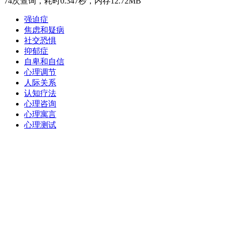
74次查询，耗时0.347秒，内存12.72MB
强迫症
焦虑和疑病
社交恐惧
抑郁症
自卑和自信
心理调节
人际关系
认知疗法
心理咨询
心理寓言
心理测试