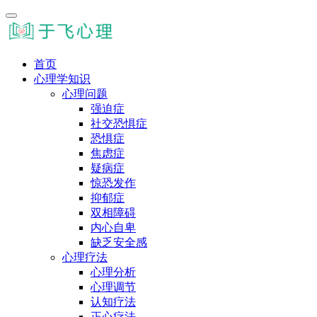
首页
心理学知识
心理问题
强迫症
社交恐惧症
恐惧症
焦虑症
疑病症
惊恐发作
抑郁症
双相障碍
内心自卑
缺乏安全感
心理疗法
心理分析
心理调节
认知疗法
正心疗法