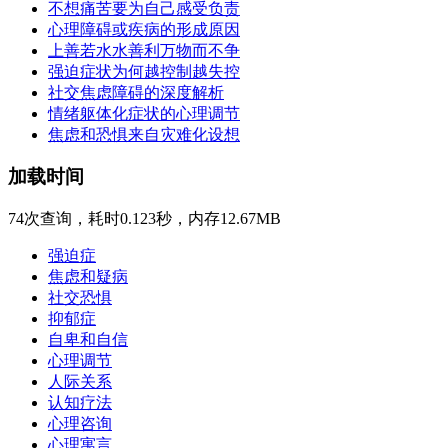
不想痛苦要为自己感受负责
心理障碍或疾病的形成原因
上善若水水善利万物而不争
强迫症状为何越控制越失控
社交焦虑障碍的深度解析
情绪躯体化症状的心理调节
焦虑和恐惧来自灾难化设想
加载时间
74次查询，耗时0.123秒，内存12.67MB
强迫症
焦虑和疑病
社交恐惧
抑郁症
自卑和自信
心理调节
人际关系
认知疗法
心理咨询
心理寓言