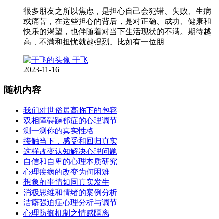
很多朋友之所以焦虑，是担心自己会犯错、失败、生病
或痛苦，在这些担心的背后，是对正确、成功、健康和
快乐的渴望，也伴随着对当下生活现状的不满。期待越
高，不满和担忧就越强烈。比如有一位朋…
于飞
2023-11-16
随机内容
我们对世俗居高临下的包容
双相障碍躁郁症的心理调节
测一测你的真实性格
接触当下，感受和回归真实
这样改变认知解决心理问题
自信和自卑的心理本质研究
心理疾病的改变为何困难
想象的事情如同真实发生
消极思维和情绪的案例分析
洁癖强迫症心理分析与调节
心理防御机制之情感隔离