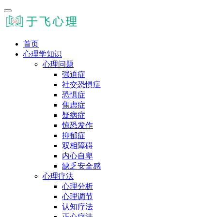
首页
心理学知识
心理问题
强迫症
社交恐惧症
恐惧症
焦虑症
疑病症
惊恐发作
抑郁症
双相障碍
内心自卑
缺乏安全感
心理疗法
心理分析
心理调节
认知疗法
正心疗法