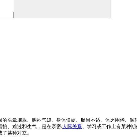
因的头晕脑胀、胸闷气短、身体僵硬、肠胃不适、体乏困倦、辗
怕、难过和生气，是在亲密/
人际关系
、学习或工作上有某种期
成了某种对立。