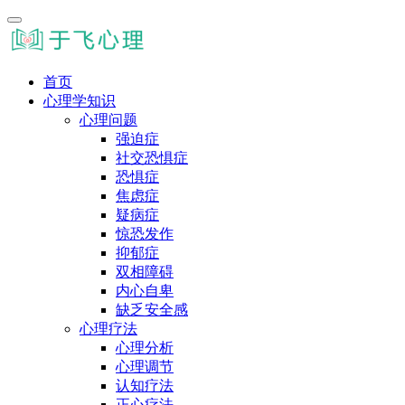
首页
心理学知识
心理问题
强迫症
社交恐惧症
恐惧症
焦虑症
疑病症
惊恐发作
抑郁症
双相障碍
内心自卑
缺乏安全感
心理疗法
心理分析
心理调节
认知疗法
正心疗法