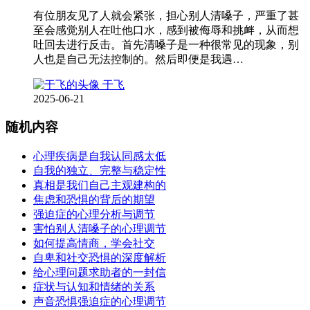
有位朋友见了人就会紧张，担心别人清嗓子，严重了甚
至会感觉别人在吐他口水，感到被侮辱和挑衅，从而想
吐回去进行反击。首先清嗓子是一种很常见的现象，别
人也是自己无法控制的。然后即便是我遇…
于飞
2025-06-21
随机内容
心理疾病是自我认同感太低
自我的独立、完整与稳定性
真相是我们自己主观建构的
焦虑和恐惧的背后的期望
强迫症的心理分析与调节
害怕别人清嗓子的心理调节
如何提高情商，学会社交
自卑和社交恐惧的深度解析
给心理问题求助者的一封信
症状与认知和情绪的关系
声音恐惧强迫症的心理调节