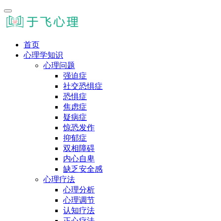
首页
心理学知识
心理问题
强迫症
社交恐惧症
恐惧症
焦虑症
疑病症
惊恐发作
抑郁症
双相障碍
内心自卑
缺乏安全感
心理疗法
心理分析
心理调节
认知疗法
正心疗法