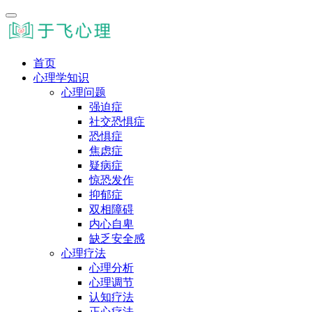
首页
心理学知识
心理问题
强迫症
社交恐惧症
恐惧症
焦虑症
疑病症
惊恐发作
抑郁症
双相障碍
内心自卑
缺乏安全感
心理疗法
心理分析
心理调节
认知疗法
正心疗法