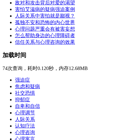
敌对和攻击背后对爱的渴望
害怕艾滋病的疑病强迫案例
人际关系中害怕就是鄙视？
孤独不安和恐怖的内心世界
心理问题严重会有被害妄想
怎么帮助身边的心理障碍者
信任关系与心理咨询的效果
加载时间
74次查询，耗时0.120秒，内存12.68MB
强迫症
焦虑和疑病
社交恐惧
抑郁症
自卑和自信
心理调节
人际关系
认知疗法
心理咨询
心理寓言