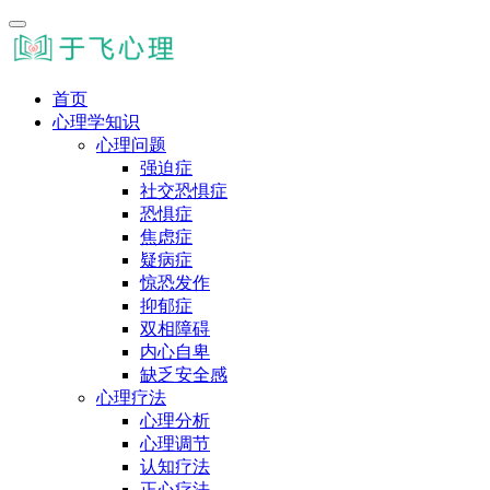
首页
心理学知识
心理问题
强迫症
社交恐惧症
恐惧症
焦虑症
疑病症
惊恐发作
抑郁症
双相障碍
内心自卑
缺乏安全感
心理疗法
心理分析
心理调节
认知疗法
正心疗法