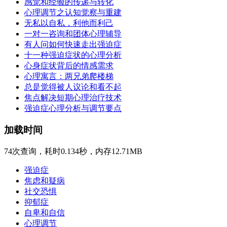
感觉和经验的传递与转化
心理调节之认知觉察与重建
无私以自私，利他而利己
一对一咨询和团体心理辅导
有人问如何快速走出强迫症
十一种强迫症状的心理分析
心身症状背后的情感需求
心理寓言：两兄弟爬楼梯
总是觉得被人议论和看不起
焦点解决短期心理治疗技术
强迫症心理分析与调节要点
加载时间
74次查询，耗时0.134秒，内存12.71MB
强迫症
焦虑和疑病
社交恐惧
抑郁症
自卑和自信
心理调节