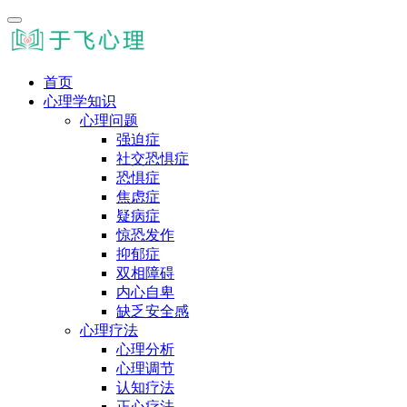
首页
心理学知识
心理问题
强迫症
社交恐惧症
恐惧症
焦虑症
疑病症
惊恐发作
抑郁症
双相障碍
内心自卑
缺乏安全感
心理疗法
心理分析
心理调节
认知疗法
正心疗法