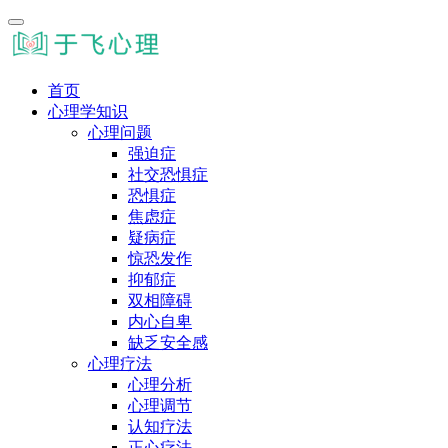
首页
心理学知识
心理问题
强迫症
社交恐惧症
恐惧症
焦虑症
疑病症
惊恐发作
抑郁症
双相障碍
内心自卑
缺乏安全感
心理疗法
心理分析
心理调节
认知疗法
正心疗法