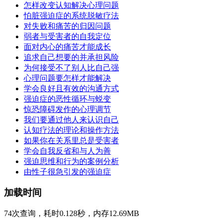
怎样改变认知解决心理问题
怕脏强迫症的系统脱敏疗法
对失败和痛苦的归因问题
弱者与受害者的自我定位
面对内心的痛苦才能成长
追求自己想要的并承担风险
为何接受不了别人比自己强
心理问题要怎样才能解决
学会良好且有效的沟通方式
强迫症的恶性循环与蜕变
惊恐障碍发作的心理调节
我们要通过他人来认识自己
认知疗法的理论和操作方法
如果你在关系里总是受害者
学会自我反省和与人为善
强迫思维和行为的案例分析
由性子很急引发的强迫症
加载时间
74次查询，耗时0.128秒，内存12.69MB