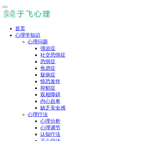
首页
心理学知识
心理问题
强迫症
社交恐惧症
恐惧症
焦虑症
疑病症
惊恐发作
抑郁症
双相障碍
内心自卑
缺乏安全感
心理疗法
心理分析
心理调节
认知疗法
正心疗法