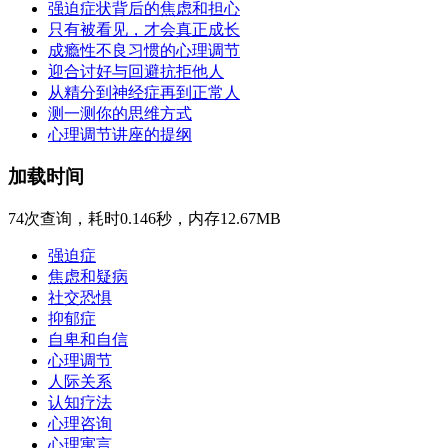
强迫症状背后的焦虑和担心
只有被看见，才会真正成长
成瘾性不良习惯的心理调节
迎合讨好与回避抗拒他人
从精分到神经症再到正常人
测一测你的思维方式
心理调节讲座的提纲
加载时间
74次查询，耗时0.146秒，内存12.67MB
强迫症
焦虑和疑病
社交恐惧
抑郁症
自卑和自信
心理调节
人际关系
认知疗法
心理咨询
心理寓言