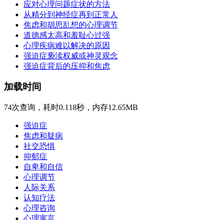
应对心理问题症状的方法
从精分到神经症再到正常人
焦虑和胡思乱想的心理调节
道德感太高和羞耻心过强
心理疾病难以解决的原因
强迫症亵渎权威或神灵观念
强迫症背后的压抑和焦虑
加载时间
74次查询，耗时0.118秒，内存12.65MB
强迫症
焦虑和疑病
社交恐惧
抑郁症
自卑和自信
心理调节
人际关系
认知疗法
心理咨询
心理寓言