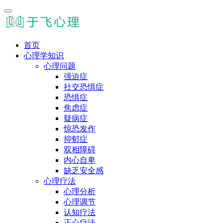
首页
心理学知识
心理问题
强迫症
社交恐惧症
恐惧症
焦虑症
疑病症
惊恐发作
抑郁症
双相障碍
内心自卑
缺乏安全感
心理疗法
心理分析
心理调节
认知疗法
正心疗法