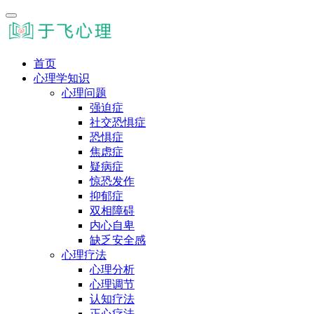
首页
心理学知识
心理问题
强迫症
社交恐惧症
恐惧症
焦虑症
疑病症
惊恐发作
抑郁症
双相障碍
内心自卑
缺乏安全感
心理疗法
心理分析
心理调节
认知疗法
正心疗法