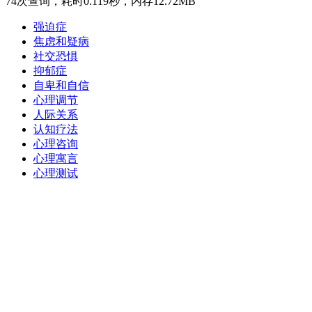
74次查询，耗时0.119秒，内存12.72MB
强迫症
焦虑和疑病
社交恐惧
抑郁症
自卑和自信
心理调节
人际关系
认知疗法
心理咨询
心理寓言
心理测试