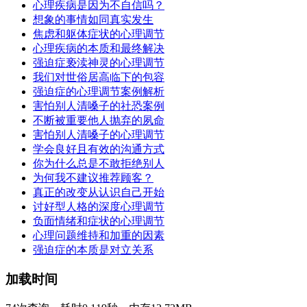
心理疾病是因为不自信吗？
想象的事情如同真实发生
焦虑和躯体症状的心理调节
心理疾病的本质和最终解决
强迫症亵渎神灵的心理调节
我们对世俗居高临下的包容
强迫症的心理调节案例解析
害怕别人清嗓子的社恐案例
不断被重要他人抛弃的夙命
害怕别人清嗓子的心理调节
学会良好且有效的沟通方式
你为什么总是不敢拒绝别人
为何我不建议推荐顾客？
真正的改变从认识自己开始
讨好型人格的深度心理调节
负面情绪和症状的心理调节
心理问题维持和加重的因素
强迫症的本质是对立关系
加载时间