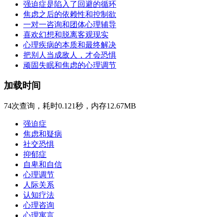
强迫症是陷入了回避的循环
焦虑之后的依赖性和控制欲
一对一咨询和团体心理辅导
喜欢幻想和脱离客观现实
心理疾病的本质和最终解决
把别人当成敌人，才会恐惧
顽固失眠和焦虑的心理调节
加载时间
74次查询，耗时0.121秒，内存12.67MB
强迫症
焦虑和疑病
社交恐惧
抑郁症
自卑和自信
心理调节
人际关系
认知疗法
心理咨询
心理寓言