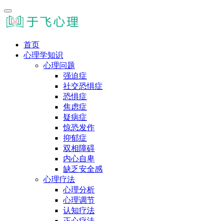
首页
心理学知识
心理问题
强迫症
社交恐惧症
恐惧症
焦虑症
疑病症
惊恐发作
抑郁症
双相障碍
内心自卑
缺乏安全感
心理疗法
心理分析
心理调节
认知疗法
正心疗法