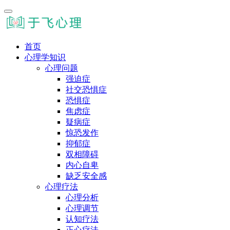
首页
心理学知识
心理问题
强迫症
社交恐惧症
恐惧症
焦虑症
疑病症
惊恐发作
抑郁症
双相障碍
内心自卑
缺乏安全感
心理疗法
心理分析
心理调节
认知疗法
正心疗法