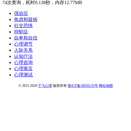
74次查询，耗时0.138秒，内存12.77MB
强迫症
焦虑和疑病
社交恐惧
抑郁症
自卑和自信
心理调节
人际关系
认知疗法
心理咨询
心理寓言
心理测试
© 2015-2026
于飞心理
版权所有
鲁ICP备18056135号
网站地图