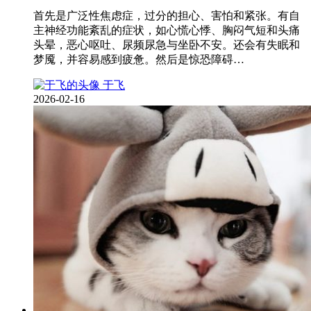
首先是广泛性焦虑症，过分的担心、害怕和紧张。有自
主神经功能紊乱的症状，如心慌心悸、胸闷气短和头痛
头晕，恶心呕吐、尿频尿急与坐卧不安。还会有失眠和
梦魇，并容易感到疲惫。然后是惊恐障碍…
于飞
2026-02-16