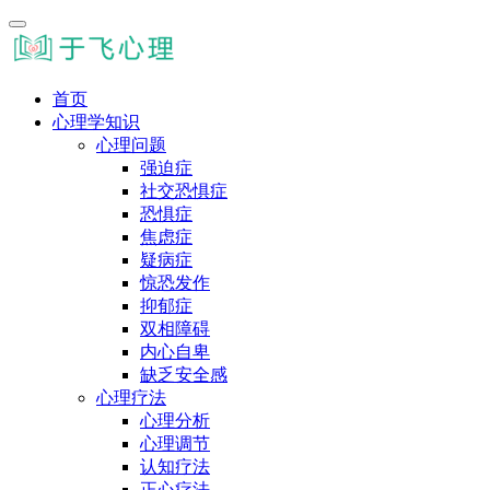
首页
心理学知识
心理问题
强迫症
社交恐惧症
恐惧症
焦虑症
疑病症
惊恐发作
抑郁症
双相障碍
内心自卑
缺乏安全感
心理疗法
心理分析
心理调节
认知疗法
正心疗法