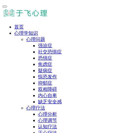
首页
心理学知识
心理问题
强迫症
社交恐惧症
恐惧症
焦虑症
疑病症
惊恐发作
抑郁症
双相障碍
内心自卑
缺乏安全感
心理疗法
心理分析
心理调节
认知疗法
正心疗法