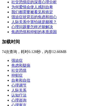
社交恐惧症的深度心理分析
为何爱情会使人感到自卑
我们都需要被看见和肯定
强迫症状背后的焦虑和担心
人际关系中害怕就是鄙视？
心理问题要怎样才能解决
焦虑恐惧和抑郁的本质原因
加载时间
74次查询，耗时0.128秒，内存12.66MB
强迫症
焦虑和疑病
社交恐惧
抑郁症
自卑和自信
心理调节
人际关系
认知疗法
心理咨询
心理寓言