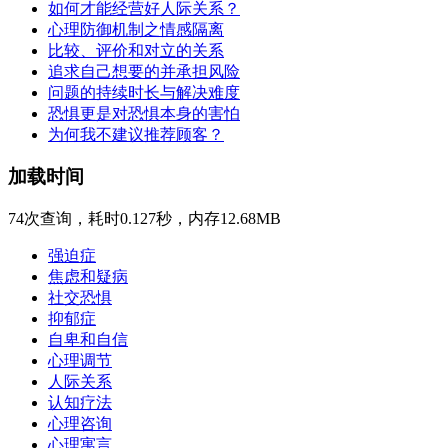
如何才能经营好人际关系？
心理防御机制之情感隔离
比较、评价和对立的关系
追求自己想要的并承担风险
问题的持续时长与解决难度
恐惧更是对恐惧本身的害怕
为何我不建议推荐顾客？
加载时间
74次查询，耗时0.127秒，内存12.68MB
强迫症
焦虑和疑病
社交恐惧
抑郁症
自卑和自信
心理调节
人际关系
认知疗法
心理咨询
心理寓言