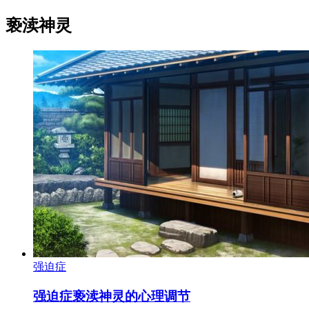
亵渎神灵
强迫症
强迫症亵渎神灵的心理调节