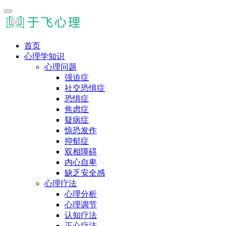
首页
心理学知识
心理问题
强迫症
社交恐惧症
恐惧症
焦虑症
疑病症
惊恐发作
抑郁症
双相障碍
内心自卑
缺乏安全感
心理疗法
心理分析
心理调节
认知疗法
正心疗法