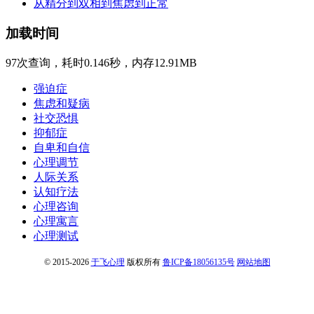
从精分到双相到焦虑到正常
加载时间
97次查询，耗时0.146秒，内存12.91MB
强迫症
焦虑和疑病
社交恐惧
抑郁症
自卑和自信
心理调节
人际关系
认知疗法
心理咨询
心理寓言
心理测试
© 2015-2026
于飞心理
版权所有
鲁ICP备18056135号
网站地图