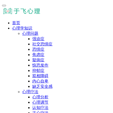
首页
心理学知识
心理问题
强迫症
社交恐惧症
恐惧症
焦虑症
疑病症
惊恐发作
抑郁症
双相障碍
内心自卑
缺乏安全感
心理疗法
心理分析
心理调节
认知疗法
正心疗法