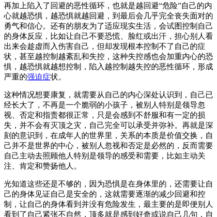
再加上陷入了回避的恶性循环，也就是越回避“危险”自己的内
心就越恐惧，越恐惧就越回避，到最后会几乎完全丧失面对的
勇气和信心。还有的朋友为了适应现实生活，会试图控制自己
的身体反应，比如让自己不要恐慌、脸红或出汗，担心别人看
出来会趁虚而入伤害自己，但却发现根本控制不了自己的症
状，甚至越控制越紊乱和失控，这种失控感也会加重内心的恐
惧，越恐惧就越想控制，陷入越控制越失控的恶性循环，形成
严重的
强迫症
状。
这种情况想要康复，就需要从自己的内心深处认识到，自己已
经长大了，不再是一个脆弱的小孩子，被别人特别是领导忽
视、否定和指责都很正常，只是会感到不舒服和有一定的损
失，并不会有灭顶之灾，自己完全可以承受并弥补。再就是深
刻的意识到，在成年人的世界里，关系的本质是价值交换，自
己并不是世界的中心，被别人忽视和否定是必然的，反而需要
自己主动去照顾他人特别是领导的感受和需要，比如主动关
注、肯定和赞扬他人。
光知道这些还是不够的，因为恐惧是在身体里的，还需要让自
己的身体见证自己是安全的，这就需要逐渐的减少回避和控
制，让自己的身体看到并没有危险发生，最主要的是即便别人
看到了自己紧张不自然，顶多就是感到好奇或说自己几句，自