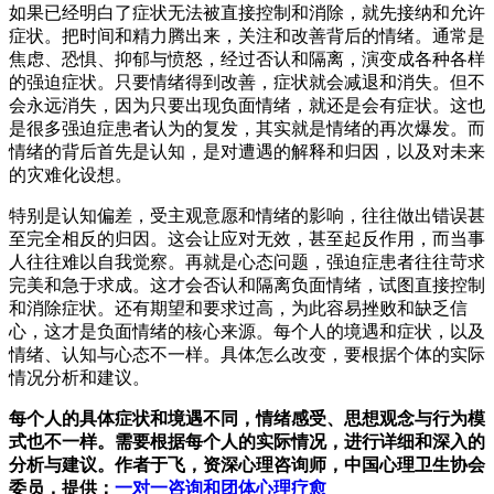
如果已经明白了症状无法被直接控制和消除，就先接纳和允许
症状。把时间和精力腾出来，关注和改善背后的情绪。通常是
焦虑、恐惧、抑郁与愤怒，经过否认和隔离，演变成各种各样
的强迫症状。只要情绪得到改善，症状就会减退和消失。但不
会永远消失，因为只要出现负面情绪，就还是会有症状。这也
是很多强迫症患者认为的复发，其实就是情绪的再次爆发。而
情绪的背后首先是认知，是对遭遇的解释和归因，以及对未来
的灾难化设想。
特别是认知偏差，受主观意愿和情绪的影响，往往做出错误甚
至完全相反的归因。这会让应对无效，甚至起反作用，而当事
人往往难以自我觉察。再就是心态问题，强迫症患者往往苛求
完美和急于求成。这才会否认和隔离负面情绪，试图直接控制
和消除症状。还有期望和要求过高，为此容易挫败和缺乏信
心，这才是负面情绪的核心来源。每个人的境遇和症状，以及
情绪、认知与心态不一样。具体怎么改变，要根据个体的实际
情况分析和建议。
每个人的具体症状和境遇不同，情绪感受、思想观念与行为模
式也不一样。需要根据每个人的实际情况，进行详细和深入的
分析与建议。作者于飞，资深心理咨询师，中国心理卫生协会
委员，提供：
一对一咨询和团体心理疗愈