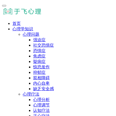
首页
心理学知识
心理问题
强迫症
社交恐惧症
恐惧症
焦虑症
疑病症
惊恐发作
抑郁症
双相障碍
内心自卑
缺乏安全感
心理疗法
心理分析
心理调节
认知疗法
正心疗法