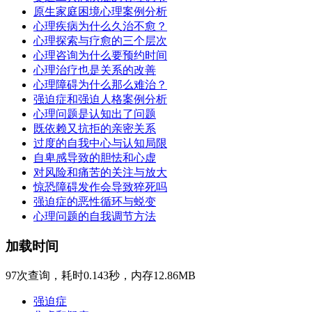
原生家庭困境心理案例分析
心理疾病为什么久治不愈？
心理探索与疗愈的三个层次
心理咨询为什么要预约时间
心理治疗也是关系的改善
心理障碍为什么那么难治？
强迫症和强迫人格案例分析
心理问题是认知出了问题
既依赖又抗拒的亲密关系
过度的自我中心与认知局限
自卑感导致的胆怯和心虚
对风险和痛苦的关注与放大
惊恐障碍发作会导致猝死吗
强迫症的恶性循环与蜕变
心理问题的自我调节方法
加载时间
97次查询，耗时0.143秒，内存12.86MB
强迫症