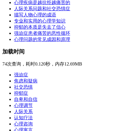
心理疾病是越抗拒越痛苦的
人际关系问题和社交恐惧症
描写人物心理的成语
专业和实用的心理学知识
抑郁的本质是失去了信心
强迫症患者痛苦的恶性循环
心理问题的常见成因和原理
加载时间
74次查询，耗时0.120秒，内存12.69MB
强迫症
焦虑和疑病
社交恐惧
抑郁症
自卑和自信
心理调节
人际关系
认知疗法
心理咨询
心理寓言