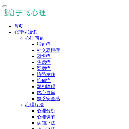
首页
心理学知识
心理问题
强迫症
社交恐惧症
恐惧症
焦虑症
疑病症
惊恐发作
抑郁症
双相障碍
内心自卑
缺乏安全感
心理疗法
心理分析
心理调节
认知疗法
正心疗法