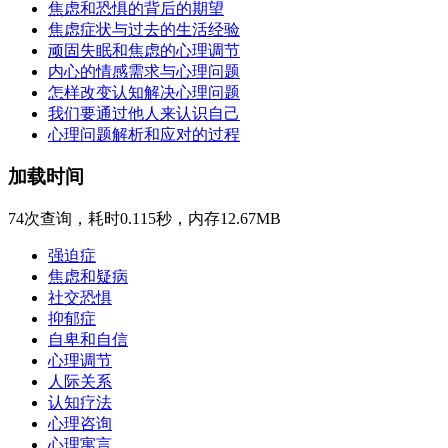
焦虑和恐惧的背后的期望
焦虑症状与过去的生活经验
顽固失眠和焦虑的心理调节
内心的情感需求与心理问题
怎样改变认知解决心理问题
我们要通过他人来认识自己
心理问题解析和应对的过程
加载时间
74次查询，耗时0.115秒，内存12.67MB
强迫症
焦虑和疑病
社交恐惧
抑郁症
自卑和自信
心理调节
人际关系
认知疗法
心理咨询
心理寓言