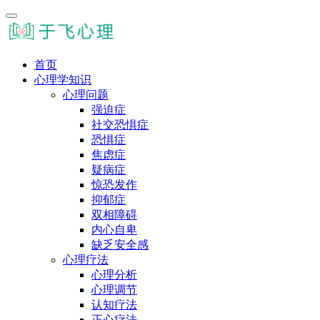
首页
心理学知识
心理问题
强迫症
社交恐惧症
恐惧症
焦虑症
疑病症
惊恐发作
抑郁症
双相障碍
内心自卑
缺乏安全感
心理疗法
心理分析
心理调节
认知疗法
正心疗法