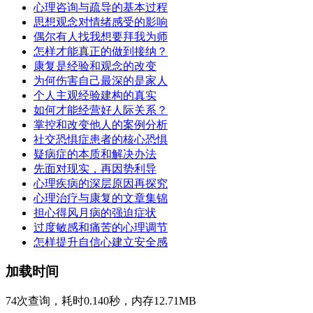
心理咨询与疏导的基本过程
思想观念对情绪感受的影响
偶尔有人找我想要拜我为师
怎样才能真正的做到接纳？
康复是经验和观念的改变
为何伤害自己最深的是家人
个人主观经验建构的真实
如何才能经营好人际关系？
掌控和改变他人的案例分析
社交恐惧症患者的核心恐惧
疑病症的本质和解决办法
先面对现实，再因势利导
心理疾病的深层原因再探究
心理治疗与康复的文章集锦
担心得风月病的强迫症状
过度敏感和痛苦的心理调节
怎样提升自信心建立安全感
加载时间
74次查询，耗时0.140秒，内存12.71MB