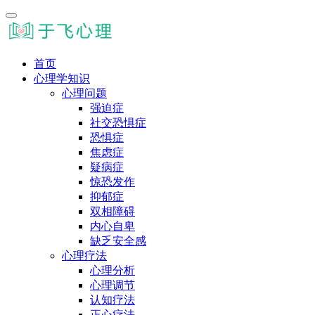
首页
心理学知识
心理问题
强迫症
社交恐惧症
恐惧症
焦虑症
疑病症
惊恐发作
抑郁症
双相障碍
内心自卑
缺乏安全感
心理疗法
心理分析
心理调节
认知疗法
正心疗法