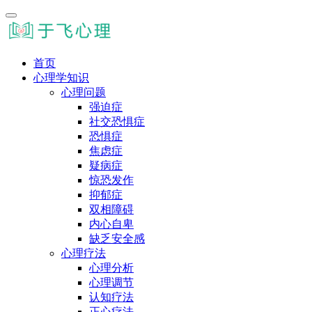
首页
心理学知识
心理问题
强迫症
社交恐惧症
恐惧症
焦虑症
疑病症
惊恐发作
抑郁症
双相障碍
内心自卑
缺乏安全感
心理疗法
心理分析
心理调节
认知疗法
正心疗法