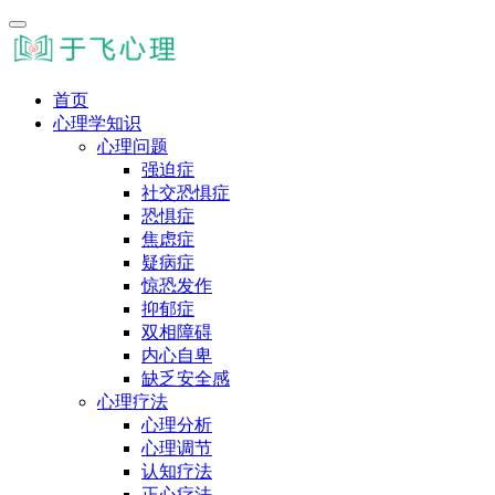
首页
心理学知识
心理问题
强迫症
社交恐惧症
恐惧症
焦虑症
疑病症
惊恐发作
抑郁症
双相障碍
内心自卑
缺乏安全感
心理疗法
心理分析
心理调节
认知疗法
正心疗法