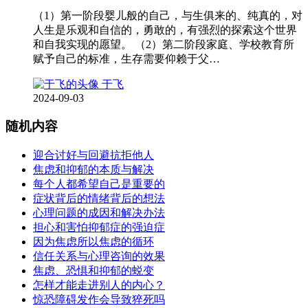
（1）第一阶段婴儿般的自己，与生俱来的、纯真的，对
人生是乐观和自信的，勇敢的，有强烈的探索这个世界
和自我实现的愿望。 （2）第二阶段家庭、学校教育所
赋予自己的标准，生存需要仰赖于父…
于飞
2024-09-03
随机内容
迎合讨好与回避抗拒他人
焦虑和抑郁的本质与解决
每个人都希望自己是重要的
症状背后的情绪背后的想法
心理问题的成因和解决办法
担心和害怕抑郁症的强迫症
因为焦虑所以焦虑的循环
信任关系与心理咨询的效果
焦虑、恐惧和抑郁的蜕变
怎样才能走进别人的内心？
惊恐障碍发作会导致猝死吗