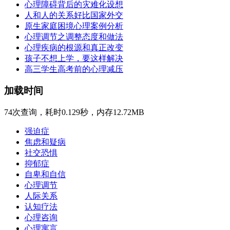
心理障碍背后的灾难化设想
人和人的关系好比国家外交
原生家庭困境心理案例分析
心理调节之调整态度和做法
心理疾病的根源和真正改变
孩子不想上学，要这样解决
高三学生高考前的心理减压
加载时间
74次查询，耗时0.129秒，内存12.72MB
强迫症
焦虑和疑病
社交恐惧
抑郁症
自卑和自信
心理调节
人际关系
认知疗法
心理咨询
心理寓言