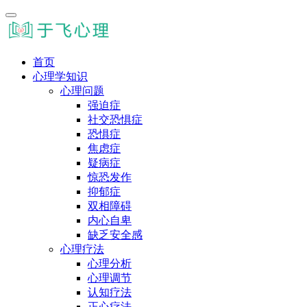
首页
心理学知识
心理问题
强迫症
社交恐惧症
恐惧症
焦虑症
疑病症
惊恐发作
抑郁症
双相障碍
内心自卑
缺乏安全感
心理疗法
心理分析
心理调节
认知疗法
正心疗法