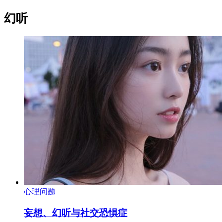
幻听
心理问题
妄想、幻听与社交恐惧症