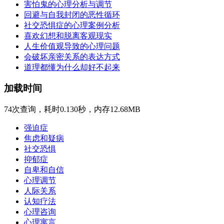
害怕鬼的心理分析与调节
回避与自我封闭的恶性循环
社交恐惧症的心理案例分析
喜欢幻想和脱离客观现实
人生价值观导致的心理问题
会破坏亲密关系的表达方式
道理都懂为什么却好不起来
加载时间
74次查询，耗时0.130秒，内存12.68MB
强迫症
焦虑和疑病
社交恐惧
抑郁症
自卑和自信
心理调节
人际关系
认知疗法
心理咨询
心理寓言