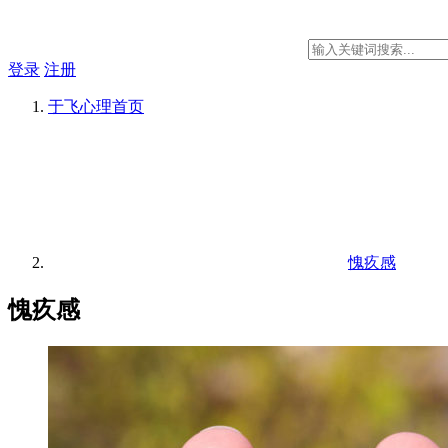
登录
注册
于飞心理
首页
愧疚感
愧疚感