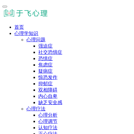
首页
心理学知识
心理问题
强迫症
社交恐惧症
恐惧症
焦虑症
疑病症
惊恐发作
抑郁症
双相障碍
内心自卑
缺乏安全感
心理疗法
心理分析
心理调节
认知疗法
正心疗法