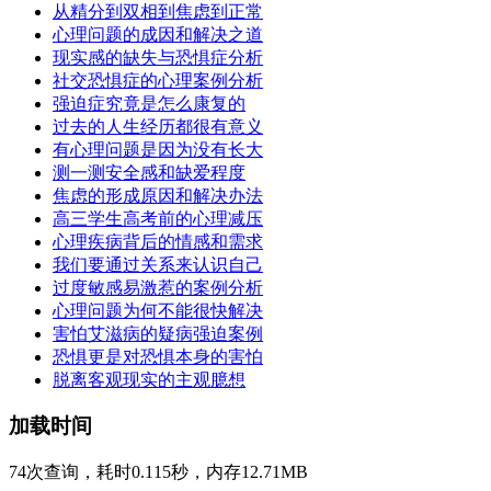
从精分到双相到焦虑到正常
心理问题的成因和解决之道
现实感的缺失与恐惧症分析
社交恐惧症的心理案例分析
强迫症究竟是怎么康复的
过去的人生经历都很有意义
有心理问题是因为没有长大
测一测安全感和缺爱程度
焦虑的形成原因和解决办法
高三学生高考前的心理减压
心理疾病背后的情感和需求
我们要通过关系来认识自己
过度敏感易激惹的案例分析
心理问题为何不能很快解决
害怕艾滋病的疑病强迫案例
恐惧更是对恐惧本身的害怕
脱离客观现实的主观臆想
加载时间
74次查询，耗时0.115秒，内存12.71MB