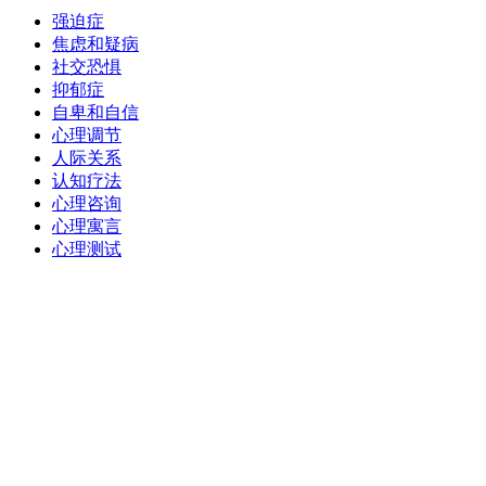
强迫症
焦虑和疑病
社交恐惧
抑郁症
自卑和自信
心理调节
人际关系
认知疗法
心理咨询
心理寓言
心理测试