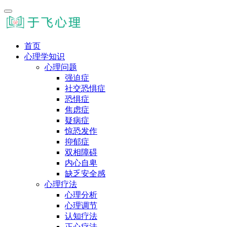
首页
心理学知识
心理问题
强迫症
社交恐惧症
恐惧症
焦虑症
疑病症
惊恐发作
抑郁症
双相障碍
内心自卑
缺乏安全感
心理疗法
心理分析
心理调节
认知疗法
正心疗法