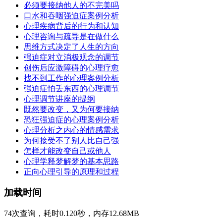
必须要接纳他人的不完美吗
口水和吞咽强迫症案例分析
心理疾病背后的行为和认知
心理咨询与疏导是在做什么
思维方式决定了人生的方向
强迫症对立消极观念的调节
创伤后应激障碍的心理疗愈
找不到工作的心理案例分析
强迫症怕丢东西的心理调节
心理调节讲座的提纲
既然要改变，又为何要接纳
恐狂强迫症的心理案例分析
心理分析之内心的情感需求
为何接受不了别人比自己强
怎样才能改变自己或他人
心理学释梦解梦的基本思路
正向心理引导的原理和过程
加载时间
74次查询，耗时0.120秒，内存12.68MB