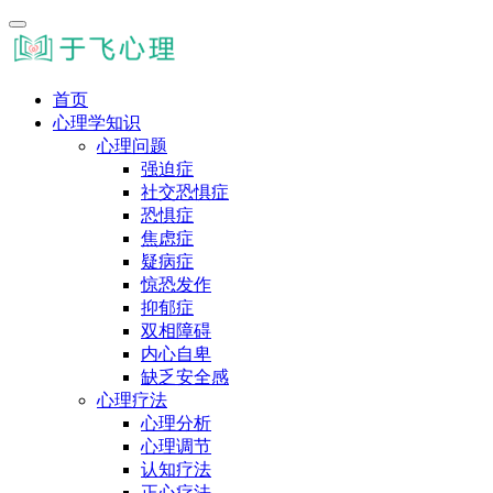
首页
心理学知识
心理问题
强迫症
社交恐惧症
恐惧症
焦虑症
疑病症
惊恐发作
抑郁症
双相障碍
内心自卑
缺乏安全感
心理疗法
心理分析
心理调节
认知疗法
正心疗法