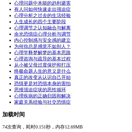
心理问题中本能的趋利避害
有人问如何快速走出强迫症
心理分析之过去的生活经验
人生成长的四个主要阶段
心理调节之认知融合与解离
余光恐惧症心理分析与调节
内心控制感与安全感的建立
为何你总是感觉不如别人？
心理学释梦解梦的基本思路
心理咨询与疏导的基本过程
从小被父母过度保护和打压
终极命题人生的意义是什么
真正的改变从认识自己开始
恐惧更是对恐惧本身的害怕
思维强迫症状的恶性循环
心理疾病的正确归因和解决
家庭关系经验与社交恐惧症
加载时间
74次查询，耗时0.151秒，内存12.69MB