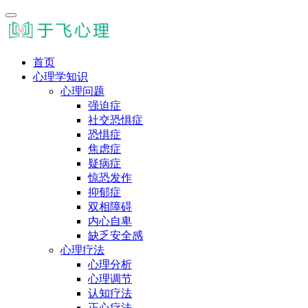
首页
心理学知识
心理问题
强迫症
社交恐惧症
恐惧症
焦虑症
疑病症
惊恐发作
抑郁症
双相障碍
内心自卑
缺乏安全感
心理疗法
心理分析
心理调节
认知疗法
正心疗法