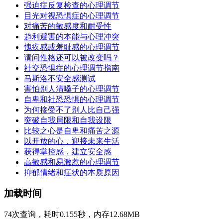
强迫症反复检查的心理调节
目光对视恐惧症的心理调节
对痛苦的敏感度和耐受性
趋利避害的本能与心理冲突
愧疚感或羞耻感的心理调节
请问性格还可以被改变吗？
社交恐惧症的心理调节指南
马斯洛不安全感测试
害怕别人清嗓子的心理调节
自卑和社恐恐惧的心理调节
为何接受不了别人比自己强
突破自我局限和自我设限
比较之心是自卑和痛苦之源
以开放的心，迎接未来生活
获得掌控感，建立安全感
高敏感和易激惹的心理调节
抑郁情绪和症状的本质原因
加载时间
74次查询，耗时0.155秒，内存12.68MB