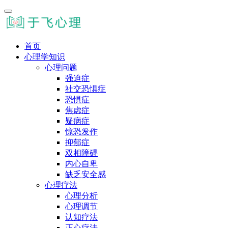
首页
心理学知识
心理问题
强迫症
社交恐惧症
恐惧症
焦虑症
疑病症
惊恐发作
抑郁症
双相障碍
内心自卑
缺乏安全感
心理疗法
心理分析
心理调节
认知疗法
正心疗法