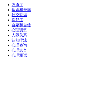
强迫症
焦虑和疑病
社交恐惧
抑郁症
自卑和自信
心理调节
人际关系
认知疗法
心理咨询
心理寓言
心理测试