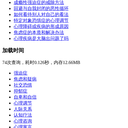
成瘾性强迫症的戒除方法
回避与自我封闭的恶性循环
如何看待别人对自己的看法
特定对象恐惧症的心理调节
心理障碍或疾病的形成原因
焦虑症的本质和解决办法
心理疾病是大脑出问题了吗
加载时间
74次查询，耗时0.126秒，内存12.66MB
强迫症
焦虑和疑病
社交恐惧
抑郁症
自卑和自信
心理调节
人际关系
认知疗法
心理咨询
心理寓言