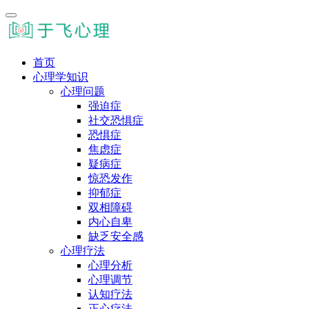
首页
心理学知识
心理问题
强迫症
社交恐惧症
恐惧症
焦虑症
疑病症
惊恐发作
抑郁症
双相障碍
内心自卑
缺乏安全感
心理疗法
心理分析
心理调节
认知疗法
正心疗法