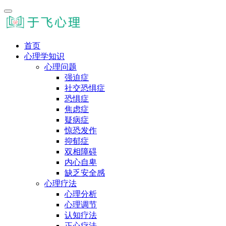
首页
心理学知识
心理问题
强迫症
社交恐惧症
恐惧症
焦虑症
疑病症
惊恐发作
抑郁症
双相障碍
内心自卑
缺乏安全感
心理疗法
心理分析
心理调节
认知疗法
正心疗法