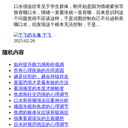
口水强迫症常见于学生群体，刚开始是因为情绪紧张导
致吞咽口水，情绪一直紧张就一直吞咽，后来意识到这
个问题觉得不应该这样，于是试图控制自己不分泌和吞
咽口水，但发现这个根本无法控制，于是…
于飞
2025-02-26
随机内容
如何提升能力感和价值感
所有心理疾病的共同原因
越是抗拒的，越会持续存在
直面恐惧才是最有效的方法
看清痛苦的本质才能蜕变
焦虑和社交恐惧的心理调节
口水和吞咽强迫症案例分析
顽固失眠和焦虑的心理调节
焦虑的躯体化症状和疑病症
脱离客观现实的主观臆想
目光对视恐惧症的心理调节